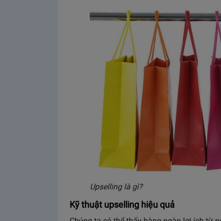
Upselling là gì?
Kỹ thuật upselling hiệu quả
Chúng ta có thể thấy hàng ngàn lợi ích từ 