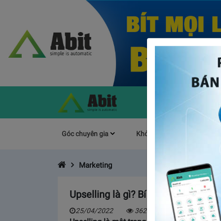
Góc chuyên gia
Khởi Nghiệp
Làm s
Marketing
Upselling là gì? Bí thuật “bùng nổ
25/04/2022
3620