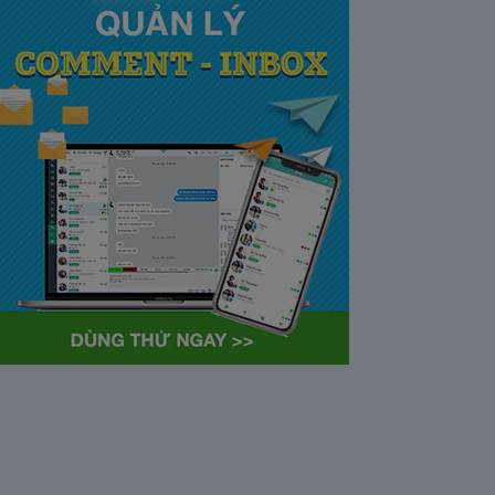
tại Việt Nam và Hoa kỳ mới
nhất 2021
28/05/2020
63372
Khi tham gia chương trình
Partner Program của YouTube,
…
Cách bỏ ẩn trò chuyện trên
Zalo ở thiết bị máy tính và
điện thoại iphone
26/05/2020
62311
Bỏ ẩn cuộc trò chuyện là tính
năng khá…