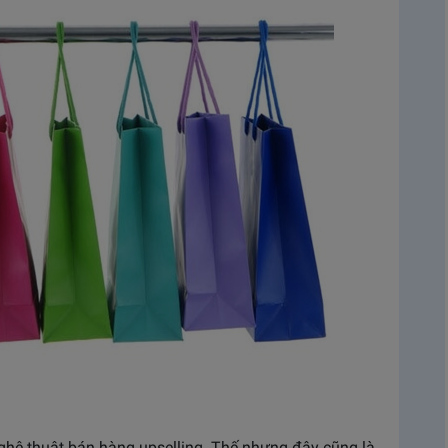
nghệ thuật bán hàng upselling. Thế nhưng đây cũng là