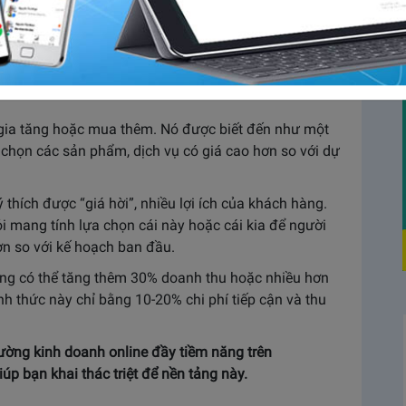
 trọng và được áp dụng rộng rãi trong bán hàng.
ường hợp một số sản phẩm, dịch vụ được bán lỗ nhằm
Vậy upselling là gì? Chúng ta sẽ cùng tìm hiểu ngay
 gia tăng hoặc mua thêm. Nó được biết đến như một
a chọn các sản phẩm, dịch vụ có giá cao hơn so với dự
thích được “giá hời”, nhiều lợi ích của khách hàng.
i mang tính lựa chọn cái này hoặc cái kia để người
ơn so với kế hoạch ban đầu.
àng có thể tăng thêm 30% doanh thu hoặc nhiều hơn
ình thức này chỉ bằng 10-20% chi phí tiếp cận và thu
rường kinh doanh online đầy tiềm năng trên
iúp bạn khai thác triệt để nền tảng này.