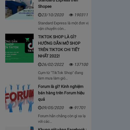
Standard Express trên
Shopee
23/10/2020
190311
Standard Express là một đơn vị
vận chuyển còn…
TIKTOK SHOP LÀ GÌ?
HƯỚNG DẪN MỞ SHOP
TRÊN TIKTOK CHI TIẾT
NHẤT 2022!
26/02/2022
137100
Cụm từ "TikTok Shop" đang
làm mưa làm gió…
Forum là gì? Kinh nghiệm
bán hàng trên Forum hiệu
quả
09/05/2020
91701
Forum hẳn chẳng còn gì xa lạ
với các…
Khung giờ vàng Facebook :