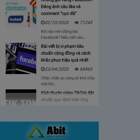
Đăng ảnh câu like và
comment “cực đã”
02/10/2020
71245
Khi nào nên đăng bài
Facebook? Nếu viết vào…
Bài viết bị vi phạm tiêu
chuẩn cộng đồng và cách
khắc phục hiệu quả nhất
23/04/2020
68465
Chắc chắn ai cũng sẽ khó chịu
mỗi khi…
Kích thước video TikTok đặt
chuẩn quy định trên ứng
dụng
06/05/2020
64932
Bạn sẽ cảm thấy mệt mỏi, vì cứ
phải…
Bảng giá lượt view Youtube