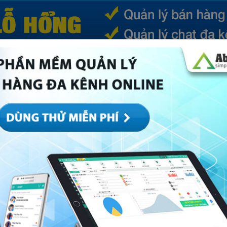
(CURRENT)
SẢN PHẨM
TIN TỨC
BÁ
ếp
Marketing
Mục khác
Quản trị
Về Abi
” doanh thu trong kinh doanh