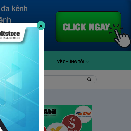
×
O GIÁ
HỖ TRỢ
VỀ CHÚNG TÔI
t
Tìm
Tìm
kiếm
kiếm: