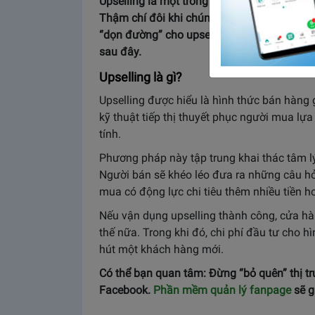
Upselling là một trong những kỹ thuật quan
Thậm chí đôi khi chúng ta còn bắt gặp tr
“dọn đường” cho upsell để kiếm lợi nhuận. 
sau đây.
Upselling là gì?
Upselling được hiểu là hình thức bán hàng
kỹ thuật tiếp thị thuyết phục người mua lự
tính.
Phương pháp này tập trung khai thác tâm lý 
Người bán sẽ khéo léo đưa ra những câu hỏ
mua có động lực chi tiêu thêm nhiều tiền h
Nếu vận dụng upselling thành công, cửa h
thế nữa. Trong khi đó, chi phí đầu tư cho h
hút một khách hàng mới.
Có thể bạn quan tâm: Đừng “bỏ quên” thị t
Facebook.
Phần mềm quản lý fanpage
sẽ g