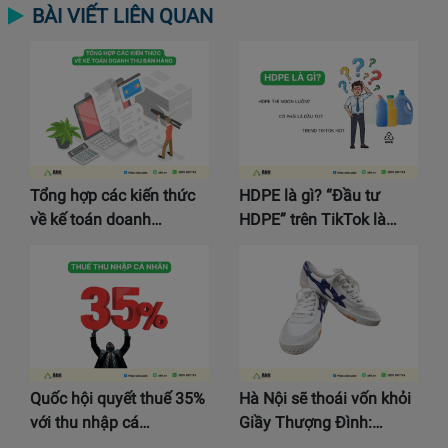
BÀI VIẾT LIÊN QUAN
Tổng hợp các kiến thức
HDPE là gì? “Đầu tư
về kế toán doanh…
HDPE” trên TikTok là…
Quốc hội quyết thuế 35%
Hà Nội sẽ thoái vốn khỏi
với thu nhập cá…
Giầy Thượng Đình:…