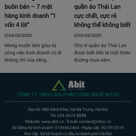
buôn bán – 7 mặt
quần áo Thái Lan
hàng kinh doanh “1
cực chất, cực rẻ
vốn 4 lời”
không thể không biết
04/05/2020
09/05/2020
Mong muốn làm giàu từ
Chợ sỉ quần áo Thái Lan
công việc kinh doanh có lẽ
được biết đến là một thiên
không chỉ của riêng…
đường mua sắm…
CÔNG TY TNHH GIẢI PHÁP CÔNG NGHỆ NITCO
Địa chỉ: 488 Minh Khai, Hai Bà Trưng, Hà Nội
Tel: 024.6674.8888
Website: www.abit.vn - Email: contact@nitco.vn
Số đăng ký kinh doanh: 0106562464 - Ngày cấp: 30/09/2016
Nơi cấp: Sở kế hoạch và đầu tư thành phố Hà Nội