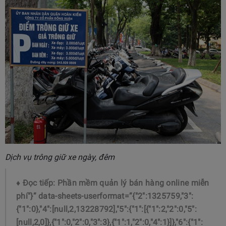
Dịch vụ trông giữ xe ngày, đêm
♦ Đọc tiếp:
Phần mềm quản lý bán hàng online miễn
phí"}” data-sheets-userformat=”{"2":1325759,"3":
{"1":0},"4":[null,2,13228792],"5":{"1":[{"1":2,"2":0,"5":
[null,2,0]},{"1":0,"2":0,"3":3},{"1":1,"2":0,"4":1}]},"6":{"1":