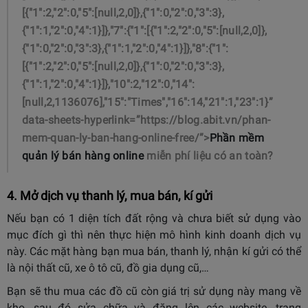
[{"1":2,"2":0,"5":[null,2,0]},{"1":0,"2":0,"3":3},
{"1":1,"2":0,"4":1}]},"7":{"1":[{"1":2,"2":0,"5":[null,2,0]},
{"1":0,"2":0,"3":3},{"1":1,"2":0,"4":1}]},"8":{"1":
[{"1":2,"2":0,"5":[null,2,0]},{"1":0,"2":0,"3":3},
{"1":1,"2":0,"4":1}]},"10":2,"12":0,"14":
[null,2,1136076],"15":"Times","16":14,"21":1,"23":1}”
data-sheets-hyperlink=”https://blog.abit.vn/phan-
mem-quan-ly-ban-hang-online-free/”>
Phần mềm
quản lý bán hàng online
miễn phí liệu có an toàn?
4. Mở dịch vụ thanh lý, mua bán, kí gửi
Nếu bạn có 1 diện tích đất rộng và chưa biết sử dụng vào
mục đích gì thì nên thực hiện mô hình kinh doanh dịch vụ
này. Các mặt hàng bạn mua bán, thanh lý, nhận kí gửi có thể
là nội thất cũ, xe ô tô cũ, đồ gia dụng cũ,…
Bạn sẽ thu mua các đồ cũ còn giá trị sử dụng này mang về
kho, sau đó sửa chữa và đăng lên các website, trang