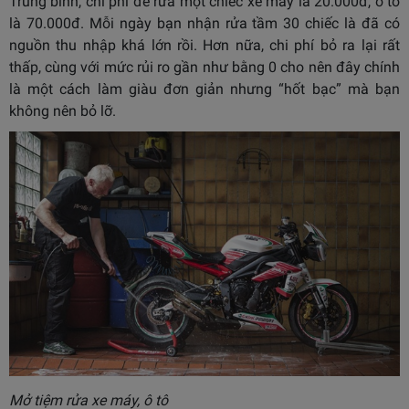
Trung bình, chi phí để rửa một chiếc xe máy là 20.000đ, ô tô
là 70.000đ. Mỗi ngày bạn nhận rửa tầm 30 chiếc là đã có
nguồn thu nhập khá lớn rồi. Hơn nữa, chi phí bỏ ra lại rất
thấp, cùng với mức rủi ro gần như bằng 0 cho nên đây chính
là một cách làm giàu đơn giản nhưng “hốt bạc” mà bạn
không nên bỏ lỡ.
Mở tiệm rửa xe máy, ô tô