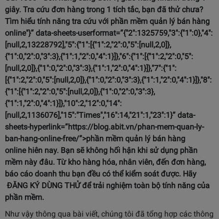
giây. Tra cứu đơn hàng trong 1 tích tắc, bạn đã thử chưa?
Tìm hiểu tính năng tra cứu với
phần mềm quản lý bán hàng
online"}” data-sheets-userformat=”{"2":1325759,"3":{"1":0},"4":
[null,2,13228792],"5":{"1":[{"1":2,"2":0,"5":[null,2,0]},
{"1":0,"2":0,"3":3},{"1":1,"2":0,"4":1}]},"6":{"1":[{"1":2,"2":0,"5":
[null,2,0]},{"1":0,"2":0,"3":3},{"1":1,"2":0,"4":1}]},"7":{"1":
[{"1":2,"2":0,"5":[null,2,0]},{"1":0,"2":0,"3":3},{"1":1,"2":0,"4":1}]},"8":
{"1":[{"1":2,"2":0,"5":[null,2,0]},{"1":0,"2":0,"3":3},
{"1":1,"2":0,"4":1}]},"10":2,"12":0,"14":
[null,2,1136076],"15":"Times","16":14,"21":1,"23":1}” data-
sheets-hyperlink=”https://blog.abit.vn/phan-mem-quan-ly-
ban-hang-online-free/”>
phần mềm quản lý bán hàng
online
hiên nay. Bạn sẽ không hối hận khi sử dụng phần
mềm này đâu. Từ kho hàng hóa, nhân viên, đến đơn hàng,
báo cáo doanh thu bạn đều có thể kiểm soát được. Hãy
ĐĂNG KÝ DÙNG THỬ
để trải nghiệm toàn bộ tính năng của
phần mềm.
Như vậy thông qua bài viết, chúng tôi đã tổng hợp các thông