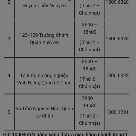
2
1800.6328
Huyện Thủy Nguyên
( Thứ 2 –
Chủ nhật)
8h00 –
18h00
125/109 Trường Chinh,
3
1800.6328
Quận Kiến An
( Thứ 2 –
Chủ nhật)
8h00 –
18h00
4
Tổ 8 Cụm công nghiệp
1800.6328
( Thứ 2 –
Vĩnh Niệm, Quận Lê Chân
Chủ nhật)
7h30 –
19h30
55 Trần Nguyên Hãn, Quận
5
1800.1201
Lê Chân
( Thứ 2 –
Chủ nhật)
Gửi 1000+ đơn hàng sang đơn vị giao hàng nhanh trong 1