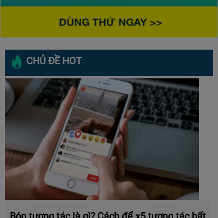
CHỦ ĐỀ HOT
Bóp tương tác là gì? Cách để x5 tương tác bất