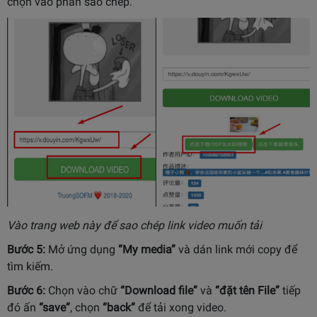
chọn vào phần sao chép.
Vào trang web này để sao chép link video muốn tải
Bước 5:
Mở ứng dụng
“My media”
và dán link mới copy để
tìm kiếm.
Bước 6:
Chọn vào chữ
“Download file”
và
“đặt tên File”
tiếp
đó ấn
“save”
, chọn
“back”
để tải xong video.