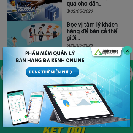
quả cho dân…
02/05/2020
Đọc vị tâm lý khách
hàng để bán cả thế
giới…
20/05/2020
×