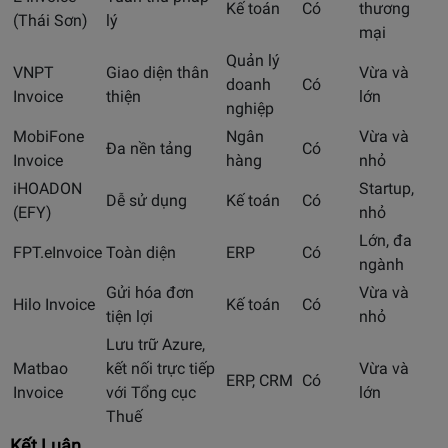
Kế toán
Có
thương
(Thái Sơn)
lý
mại
Quản lý
VNPT
Giao diện thân
Vừa và
doanh
Có
Invoice
thiện
lớn
nghiệp
MobiFone
Ngân
Vừa và
Đa nền tảng
Có
Invoice
hàng
nhỏ
iHOADON
Startup,
Dễ sử dụng
Kế toán
Có
(EFY)
nhỏ
Lớn, đa
FPT.eInvoice
Toàn diện
ERP
Có
ngành
Gửi hóa đơn
Vừa và
Hilo Invoice
Kế toán
Có
tiện lợi
nhỏ
Lưu trữ Azure,
Matbao
kết nối trực tiếp
Vừa và
ERP, CRM
Có
Invoice
với Tổng cục
lớn
Thuế
Kết Luận