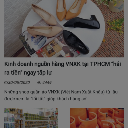
Kinh doanh nguồn hàng VNXK tại TPHCM “hái
ra tiền” ngay tắp lự
30/05/2020
4449
Những shop quần áo VNXK (Việt Nam Xuất Khẩu) từ lâu
được xem là “lối tắt” giúp khách hàng sở…