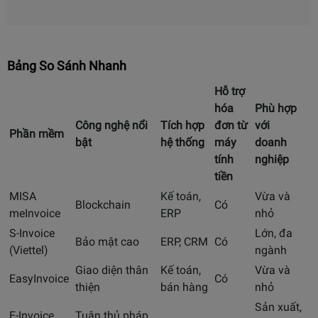
Bảng So Sánh Nhanh
Hỗ trợ
hóa
Phù hợp
Công nghệ nổi
Tích hợp
đơn từ
với
Phần mềm
bật
hệ thống
máy
doanh
tính
nghiệp
tiền
MISA
Kế toán,
Vừa và
Blockchain
Có
meInvoice
ERP
nhỏ
S-Invoice
Lớn, đa
Bảo mật cao
ERP, CRM
Có
(Viettel)
ngành
Giao diện thân
Kế toán,
Vừa và
EasyInvoice
Có
thiện
bán hàng
nhỏ
Sản xuất,
E-Invoice
Tuân thủ pháp