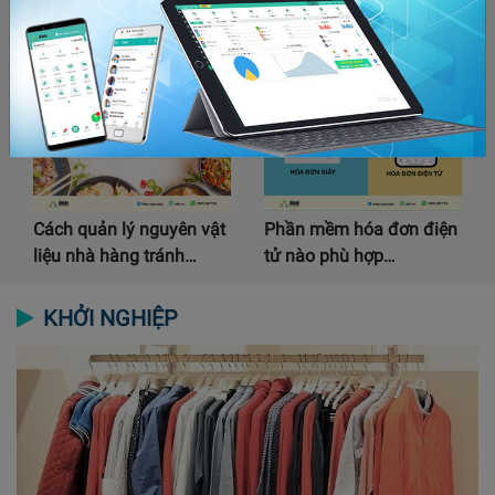
Lịch kê khai thuế quý
Hướng dẫn tạo Mẫu in
I/2026 hộ kinh doanh…
tùy chỉnh trên phần…
Cách quản lý nguyên vật
Phần mềm hóa đơn điện
liệu nhà hàng tránh…
tử nào phù hợp…
KHỞI NGHIỆP