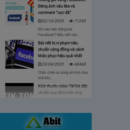
Đăng ảnh câu like và
comment “cực đã”
02/10/2020
71245
Khi nào nên đăng bài
Facebook? Nếu viết vào…
Bài viết bị vi phạm tiêu
chuẩn cộng đồng và cách
khắc phục hiệu quả nhất
23/04/2020
68468
Chắc chắn ai cũng sẽ khó chịu
mỗi khi…
Kích thước video TikTok đặt
chuẩn quy định trên ứng
dụng
06/05/2020
64936
Bạn sẽ cảm thấy mệt mỏi, vì cứ
phải…
Bảng giá lượt view Youtube