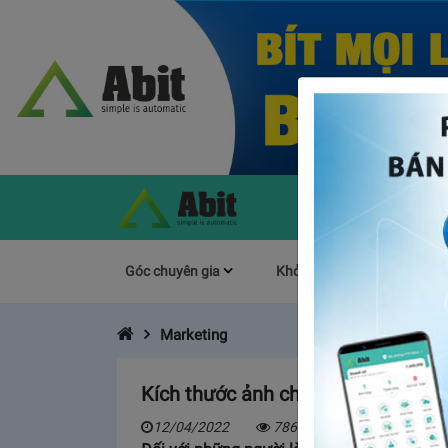
Góc chuyên gia
Khởi Nghiệp
Làm s
Marketing
Kích thước ảnh chuẩn trên website 
12/04/2022
7867