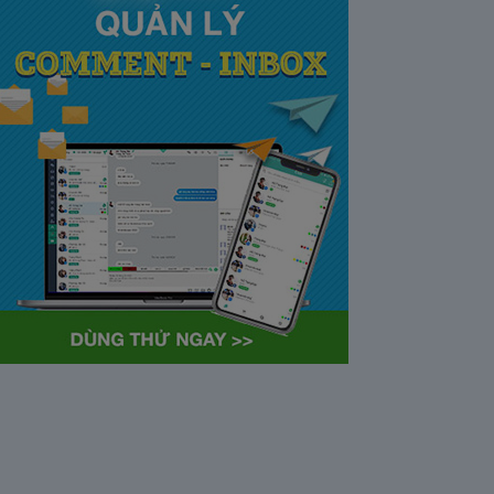
tại Việt Nam và Hoa kỳ mới
nhất 2021
28/05/2020
63380
Khi tham gia chương trình
Partner Program của YouTube,
…
Cách bỏ ẩn trò chuyện trên
Zalo ở thiết bị máy tính và
điện thoại iphone
26/05/2020
62314
Bỏ ẩn cuộc trò chuyện là tính
năng khá…