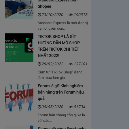
Standard Express trên
Shopee
23/10/2020
190313
Standard Express là một đơn vị
vận chuyển còn…
TIKTOK SHOP LÀ GÌ?
HƯỚNG DẪN MỞ SHOP
TRÊN TIKTOK CHI TIẾT
NHẤT 2022!
26/02/2022
137101
Cụm từ "TikTok Shop" đang
làm mưa làm gió…
Forum là gì? Kinh nghiệm
bán hàng trên Forum hiệu
quả
09/05/2020
91734
Forum hẳn chẳng còn gì xa lạ
với các…
Khung giờ vàng Facebook :