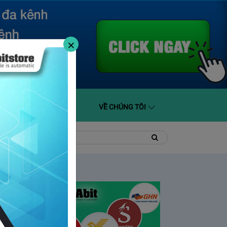
×
O GIÁ
HỖ TRỢ
VỀ CHÚNG TÔI
t
Tìm
Tìm
kiếm
kiếm: