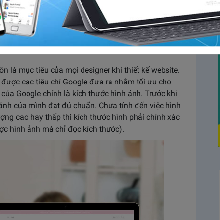
́c ảnh tiêu chuẩn trên website là vô cùng quan trọng.
̀i để ý đến mà chỉ chăm chăm vào việc xây dựng nội
 tốt giống như mặc một chiếc áo vừa vặn. Nếu ảnh
 website.
n là mục tiêu của mọi designer khi thiết kế website.
được các tiêu chí Google đưa ra nhằm tối ưu cho
ủa Google chính là kích thước hình ảnh. Trước khi
nh của mình đạt đủ chuẩn. Chưa tính đến việc hình
ợng cao hay thấp thì kích thước hình phải chính xác
ược hình ảnh mà chỉ đọc kích thước).