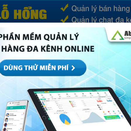
(CURRENT)
SẢN PHẨM
TIN TỨC
BÁ
ếp
Marketing
Mục khác
Quản trị
Về Abi
bạn “Bắt Buộc” phải nhớ