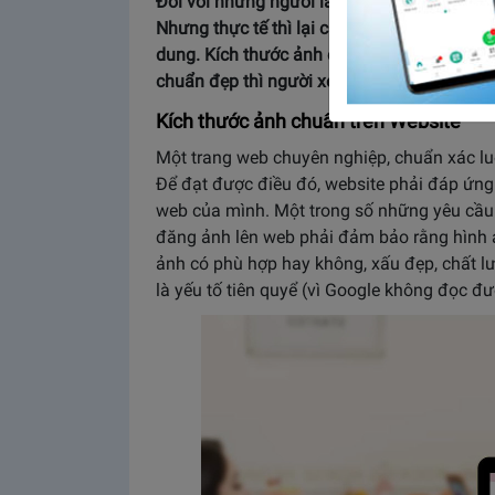
Đối với những người làm SEO thì Kích thươ
Nhưng thực tế thì lại chẳng có mấy ngươ
dung. Kích thước ảnh chuẩn trên website
chuẩn đẹp thì người xem mới bị thu hút với
Kích thước ảnh chuẩn trên Website
Một trang web chuyên nghiệp, chuẩn xác luô
Để đạt được điều đó, website phải đáp ứng 
web của mình. Một trong số những yêu cầu c
đăng ảnh lên web phải đảm bảo rằng hình ả
ảnh có phù hợp hay không, xấu đẹp, chất lư
là yếu tố tiên quyể (vì Google không đọc đ