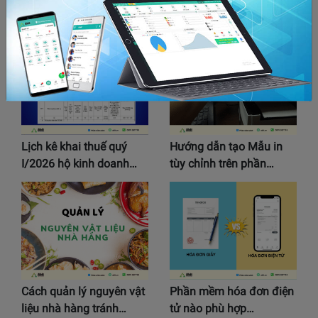
Hộ kinh doanh cần
12+ Cách tăng doanh thu
chuẩn bị những gì khi…
cho shop online bền…
Lịch kê khai thuế quý
Hướng dẫn tạo Mẫu in
I/2026 hộ kinh doanh…
tùy chỉnh trên phần…
Cách quản lý nguyên vật
Phần mềm hóa đơn điện
liệu nhà hàng tránh…
tử nào phù hợp…