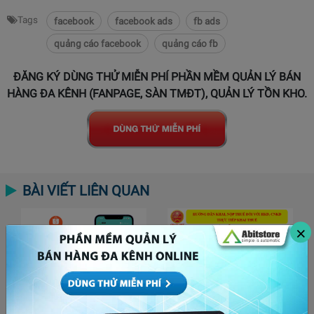
Tags
facebook
facebook ads
fb ads
quảng cáo facebook
quảng cáo fb
ĐĂNG KÝ DÙNG THỬ MIỄN PHÍ PHẦN MỀM QUẢN LÝ BÁN
HÀNG ĐA KÊNH (FANPAGE, SÀN TMĐT), QUẢN LÝ TỒN KHO.
BÀI VIẾT LIÊN QUAN
×