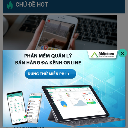
CHỦ ĐỀ HOT
×
Bóp tương tác là gì? Cách để x5 tương tác bất
chấp thuật toán Facebook