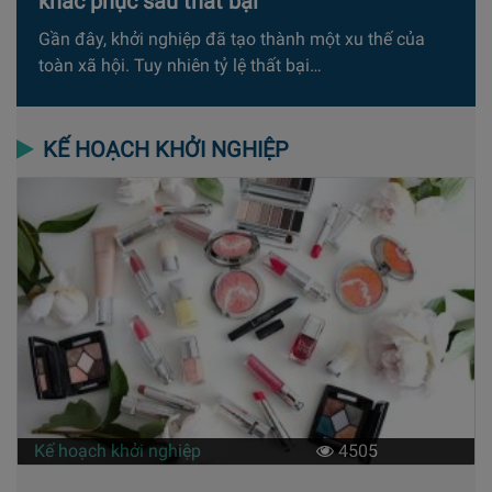
khắc phục sau thất bại
Gần đây, khởi nghiệp đã tạo thành một xu thế của
toàn xã hội. Tuy nhiên tỷ lệ thất bại…
KẾ HOẠCH KHỞI NGHIỆP
Kế hoạch khởi nghiệp
4505