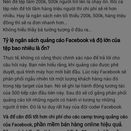
Nên để tệp tầm 200k, 500k người trở lên là chạy ổn. Rồi cả
tệp nên để tới tầm hàng triệu người thì chi phí sẽ rẻ hơn
nhiều. Hay là ngân sách nên tối thiểu 200k, 500k, hàng triệu
đồng thì sẽ ra đơn nhanh hơn…
Không hiểu thầy bà tưởng tượng ở đâu ra…
Tỷ lệ ngân sách quảng cáo Facebook và độ lớn của
tệp bao nhiêu là ổn?
Thực tế, không có công thức chính xác nào để trả lời cho
câu hỏi này. Bạn nên hiểu rằng, khi quảng cáo được phê
duyệt, quá trình máy học mới bắt đầu. Lúc này Facebook sẽ
phân phối ngẫu nhiên tới một lượng khách hàng nào đó
trong tệp target của bạn. Nó sẽ ghi lại hành động tương tác
của 500 tiếp cận đầu tiên này. Sau đó sẽ cố gắng phân phối
quảng cáo tới những người có hành vi tương tự những
người ở trên. Đó là tư duy rất hay của đội coder Facebook.
Và để cân đối tốt hơn chi phí cho các camp trong quảng cáo
phần mềm bán hàng online hiệu quả
của Facebook,
.