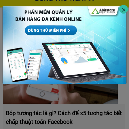
×
CHỦ ĐỀ HOT
Bóp tương tác là gì? Cách để x5 tương tác bất
chấp thuật toán Facebook