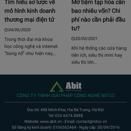
Tìm hiểu sơ lược về
Mở tiệm tạp hóa cần
mô hình kinh doanh
bao nhiêu vốn? Chi
thương mại điện tử
phí nào cần phải đầu
tư?
04/06/2020
23/03/2021
Trong thời đại mà khoa
học công nghệ và internet
Khi hệ thống các cửa hàng
“bùng nổ” như hiện nay,…
tiện ích, siêu thị mini hay
siêu thị lớn…
CÔNG TY TNHH GIẢI PHÁP CÔNG NGHỆ NITCO
Địa chỉ: 488 Minh Khai, Hai Bà Trưng, Hà Nội
Tel: 024.6674.8888
Website: www.abit.vn - Email: contact@nitco.vn
Số đăng ký kinh doanh: 0106562464 - Ngày cấp: 30/09/2016