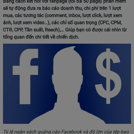
Bằng cách kết nối với fanpage (tối đa 50 page) phần mềm
sẽ tự động đưa ra báo cáo doanh thu, chi phí trên 1 lượt
mua, các tương tác (comment, inbox, lượt click, lượt xem
ảnh, lượt xem video…), các chỉ số quan trọng (CPC, CPM,
CTR, CPP, Tần suất, Reach),… Giúp bạn có được cái nhìn từ
tổng quan đến chi tiết về chiến dịch.
Tỷ lệ ngân sách quảng cáo Facebook và độ lớn của tệp bao