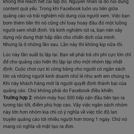
không thể reach hết cái tệp đó. Nguyên nhân là do nội dung
content quá yếu. Trong khi Facebook luôn ưu tiên giữa
quảng cáo và trải nghiệm nội dung của người xem. Việc bạn
bơm thêm tiền thì nó cũng chỉ loay hoay đâu đó một luồng
người xem nhất định. Và kinh nghiệm rút ra, bạn nên xây
dựng nội dung thật hấp dẫn cho chiến dịch của mình.
Nhưng là ở những lần sau. Lần này thì không kịp nữa rồi.
Lúc này tần suất bị lặp lại. Bạn sẽ phải trả chi phí cực lớn chỉ
để cho quảng cáo hiển thị lặp lại cho một nhóm tệp nhất
định. Cuộc chơi cực kì công bằng cho người có ngân sách
lớn và những người kinh doanh nhỏ lẻ như anh em chúng ta.
Khi này khách hàng mới là người quyết định thành bại của
quảng cáo. Chứ không phải do Facebook điều khiển.
Trường hợp 2
: nhóm máy học 500 tiếp cận đầu tiên tạo ra
tương tác tốt, điểm phù hợp cao. Vậy việc ngân sách nhóm
này lớn hơn nhóm kia chỉ có ý nghĩa về việc tốc độ lan
truyền quảng cáo tới nhiều người hơn trong 1 ngày. Chứ nó
mang có nghĩa về mặt tạo ra đơn.