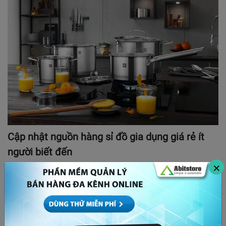
Cập nhật nguồn hàng sỉ đồ gia dụng giá rẻ ít
người biết đến
×
24/04/2021
7138
Kinh doanh đồ gia dụng là lĩnh vực yêu thích của nhiều
người kinh doanh hiện nay. Tuy nhiên, với…
“Gõ cửa” những nguồn