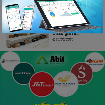
sỉ hoa tươi Đà Lạt
chính hiệu…
13/05/2020
Top 4 mối cung cấp
nguồn hàng Quảng
Châu giá rẻ…
30/05/2020