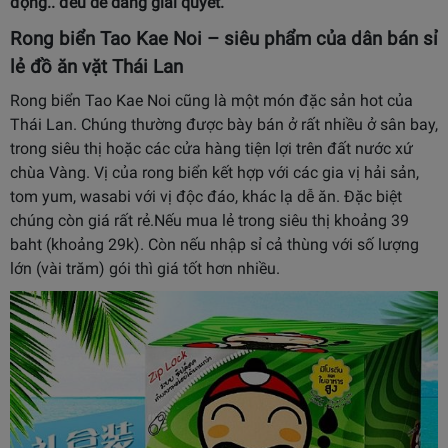
động.. đều dễ dàng giải quyết.
Rong biển Tao Kae Noi – siêu phẩm của dân bán sỉ
lẻ đồ ăn vặt Thái Lan
Rong biển Tao Kae Noi cũng là một món đặc sản hot của
Thái Lan. Chúng thường được bày bán ở rất nhiều ở sân bay,
trong siêu thị hoặc các cửa hàng tiện lợi trên đất nước xứ
chùa Vàng. Vị của rong biển
kết hợp với các gia vị hải sản,
tom yum, wasabi với vị độc đáo, khác lạ dễ ăn. Đặc biệt
chúng còn giá rất rẻ.Nếu mua lẻ trong siêu thị khoảng
39
baht (khoảng 29k). Còn nếu nhập sỉ cả thùng với số lượng
lớn (vài trăm) gói thì giá tốt hơn nhiều.