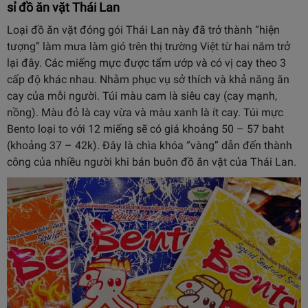
sỉ đồ ăn vặt Thái Lan
Loại đồ ăn vặt đóng gói Thái Lan này đã trở thành “hiện
tượng” làm mưa làm gió trên thị trường Việt từ hai năm trở
lại đây. Các miếng mực được tẩm ướp và có vị cay theo 3
cấp độ khác nhau. Nhằm phục vụ sở thích và khả năng ăn
cay của mỗi người. Túi màu cam là siêu cay (cay mạnh,
nồng). Màu đỏ là cay vừa và màu xanh là ít cay. Túi mực
Bento loại to với 12 miếng sẽ có giá khoảng 50 – 57 baht
(khoảng 37 – 42k). Đây là chìa khóa “vàng” dẫn đến thành
công của nhiều người khi bán buôn đồ ăn vặt của Thái Lan.