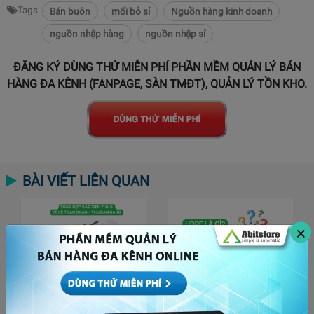
Tags
Bán buôn
mối bỏ sỉ
Nguồn hàng kinh doanh
nguồn nhập hàng
nguồn nhập sỉ
ĐĂNG KÝ DÙNG THỬ MIỄN PHÍ PHẦN MỀM QUẢN LÝ BÁN
HÀNG ĐA KÊNH (FANPAGE, SÀN TMĐT), QUẢN LÝ TỒN KHO.
BÀI VIẾT LIÊN QUAN
×
Tổng hợp các kiến thức
HDPE là gì? “Đầu tư