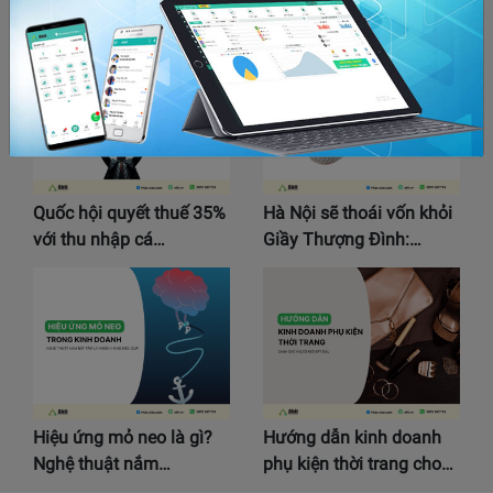
về kế toán doanh…
HDPE” trên TikTok là…
Quốc hội quyết thuế 35%
Hà Nội sẽ thoái vốn khỏi
với thu nhập cá…
Giầy Thượng Đình:…
Hiệu ứng mỏ neo là gì?
Hướng dẫn kinh doanh
Nghệ thuật nắm…
phụ kiện thời trang cho…