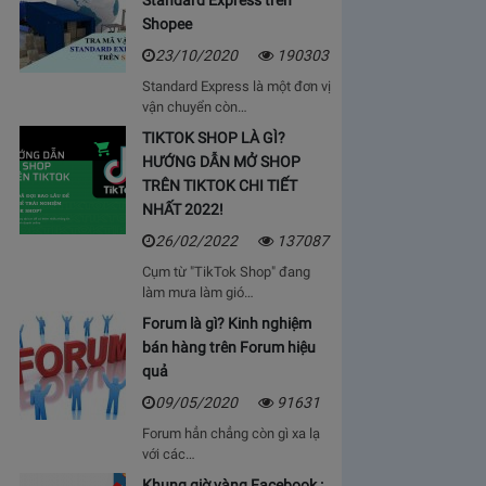
Standard Express trên
Shopee
23/10/2020
190303
Standard Express là một đơn vị
vận chuyển còn…
TIKTOK SHOP LÀ GÌ?
HƯỚNG DẪN MỞ SHOP
TRÊN TIKTOK CHI TIẾT
NHẤT 2022!
26/02/2022
137087
Cụm từ "TikTok Shop" đang
làm mưa làm gió…
Forum là gì? Kinh nghiệm
bán hàng trên Forum hiệu
quả
09/05/2020
91631
Forum hẳn chẳng còn gì xa lạ
với các…
Khung giờ vàng Facebook :