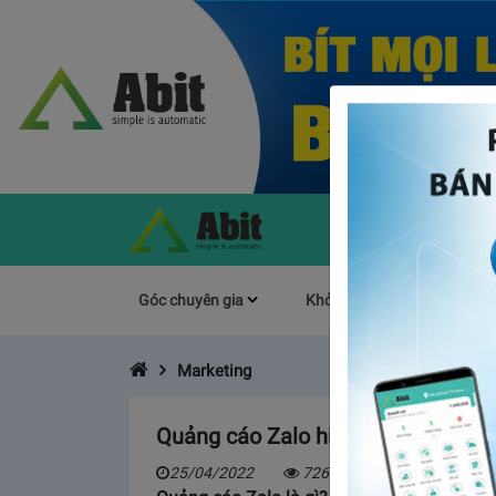
Góc chuyên gia
Khởi Nghiệp
Làm s
Marketing
Quảng cáo Zalo hiệu quả lựa chọn
25/04/2022
7262