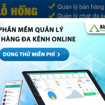
(CURRENT)
SẢN PHẨM
TIN TỨC
BÁ
ếp
Marketing
Mục khác
Quản trị
Về Abi
 hoàn hảo cho các doanh nghiệp