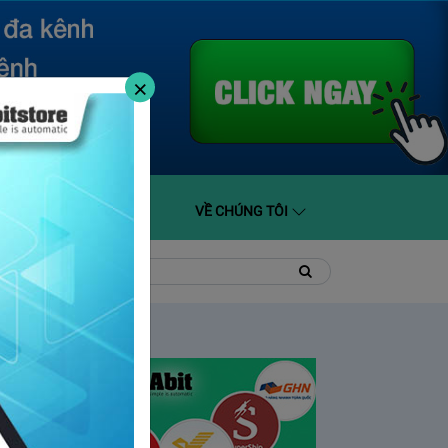
×
O GIÁ
HỖ TRỢ
VỀ CHÚNG TÔI
t
Tìm
Tìm
kiếm
kiếm: