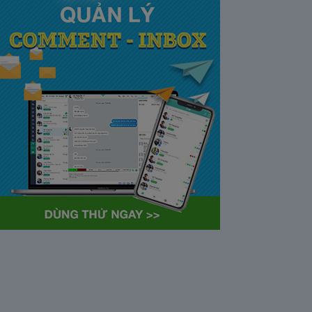
tại Việt Nam và Hoa kỳ mới
nhất 2021
28/05/2020
63364
Khi tham gia chương trình
Partner Program của YouTube,
…
Cách bỏ ẩn trò chuyện trên
Zalo ở thiết bị máy tính và
điện thoại iphone
26/05/2020
62305
Bỏ ẩn cuộc trò chuyện là tính
năng khá…