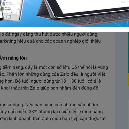
o hiệu quả không? là những câu hỏi được nhiều nhà
ở rộng thị trường kinh doanh. Bài viết sau đây sẽ
 chọn phương án kinh doanh hợp lý.
hiệu quả cao
alo đã ngày càng thu hút được nhiều người dùng.
rketing hiệu quả cho các doanh nghiệp giới thiệu
tiềm năng lớn
 tiềm năng, đây là một con số lớn. Có thể nói là vùng
ác.
Phần lớn những dùng của Zalo đều là người Việt
 hơn. Độ tuổi người dùng từ 18 – 30 tuổi, có tỉ lệ
c khai thác trên Zalo giúp bạn nhắm đến đúng đối
gười sử dụng. Nếu bạn cung cấp những sản phẩm
 tuy chỉ chiếm 38% nhưng lại chiếm tỷ lệ mua hàng
rường kinh doanh trên Zalo giúp bạn tiếp cận được tất