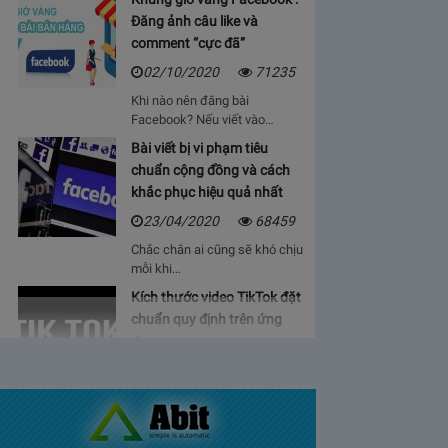
Đăng ảnh câu like và
comment “cực đã”
02/10/2020
71235
Khi nào nên đăng bài
Facebook? Nếu viết vào…
Bài viết bị vi phạm tiêu
chuẩn cộng đồng và cách
khắc phục hiệu quả nhất
23/04/2020
68459
Chắc chắn ai cũng sẽ khó chịu
mỗi khi…
Kích thước video TikTok đặt
chuẩn quy định trên ứng
dụng
06/05/2020
64923
Bạn sẽ cảm thấy mệt mỏi, vì cứ
phải…
Bảng giá lượt view Youtube