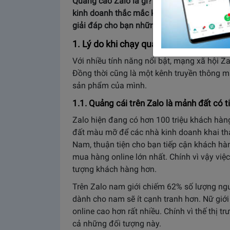
Quảng cáo Zalo là gì? Chạy quảng cáo Zal
kinh doanh thắc mắc khi tìm hiểu Zalo để m
giải đáp cho bạn những câu hỏi đó, để lựa
1. Lý do khi chạy quảng cáo trên Zalo 
Với nhiều tính năng nổi bật, mạng xã hội Z
Đồng thời cũng là một kênh truyền thông ma
sản phẩm của mình.
1.1. Quảng cái trên Zalo là mảnh đất có 
Zalo hiện đang có hơn 100 triệu khách hàng
đất màu mỡ để các nhà kinh doanh khai th
Nam, thuận tiện cho bạn tiếp cận khách hàng
mua hàng online lớn nhất. Chính vì vậy việ
tượng khách hàng hơn.
Trên Zalo nam giới chiếm 62% số lượng n
dành cho nam sẽ ít cạnh tranh hơn. Nữ giới
online cao hơn rất nhiều. Chính vì thế thị t
cả những đối tượng này.