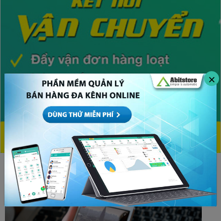
×
CHỦ ĐỀ HOT