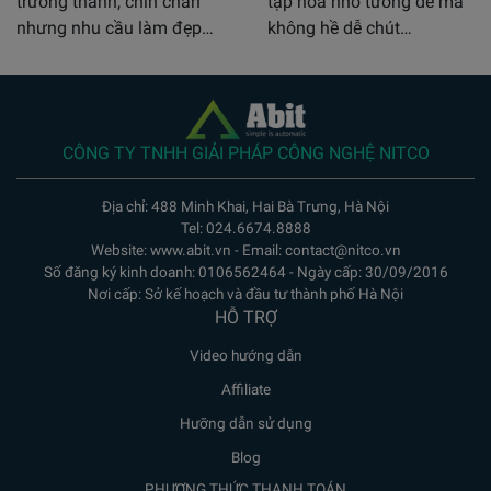
trưởng thành, chín chắn
tạp hóa nhỏ tưởng dễ mà
nhưng nhu cầu làm đẹp…
không hề dễ chút…
CÔNG TY TNHH GIẢI PHÁP CÔNG NGHỆ NITCO
Địa chỉ: 488 Minh Khai, Hai Bà Trưng, Hà Nội
Tel: 024.6674.8888
Website: www.abit.vn - Email: contact@nitco.vn
Số đăng ký kinh doanh: 0106562464 - Ngày cấp: 30/09/2016
Nơi cấp: Sở kế hoạch và đầu tư thành phố Hà Nội
HỖ TRỢ
Video hướng dẫn
Affiliate
Hưỡng dẫn sử dụng
Blog
PHƯƠNG THỨC THANH TOÁN