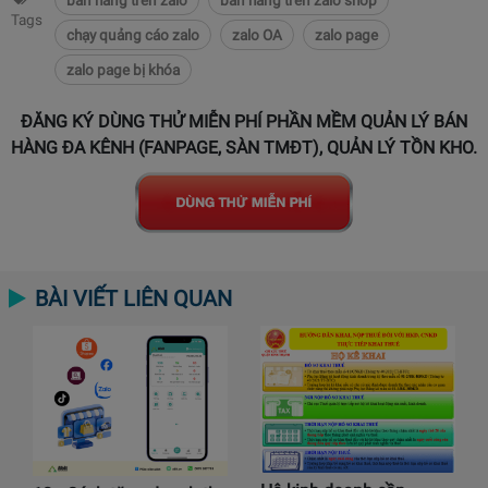
bán hàng trên zalo
bán hàng trên zalo shop
Tags
chạy quảng cáo zalo
zalo OA
zalo page
zalo page bị khóa
ĐĂNG KÝ DÙNG THỬ MIỄN PHÍ PHẦN MỀM QUẢN LÝ BÁN
HÀNG ĐA KÊNH (FANPAGE, SÀN TMĐT), QUẢN LÝ TỒN KHO.
BÀI VIẾT LIÊN QUAN