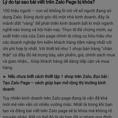
Lý do tại sao bài viết trên Zalo Page bị khóa?
100 triệu người – con số khổng lồ nói về số người đang sử
dụng Zalo. Đứng dưới góc độ một nhà kinh doanh, đây là
mảnh đất “vàng” để phát triển kinh doanh bất kì một ngành
nghề nào trong xã hội hiện nay. Thực tế đã chứng minh, sự
xuất hiện của của Zalo page chính là công cụ hữu hiệu cho
các doanh nghiệp tìm kiếm khách hàng tiềm năng nhất với
chi phí hợp lý nhất. Với thiết kế như 1 shop bán hàng “chân
thật” có đầy đủ kệ trưng bày, sản phẩm, giá, chính sách mua
và giao nhận,.. Giúp khách hàng dễ dàng tiếp cận và mua
hàng.
► Nếu chưa biết cách thiết lập 1 shop trên Zalo, đọc bài :
Tạo Zalo Page – cách giúp bạn mở rộng thị trường kinh
doanh
Tuy nhiên kinh doanh trên Zalo page đang là vấn đề khá
mới mẻ nên vẫn có nhiều vướng mắc. Nhất là trong khi bạn
tạo và đăng bài viết trên Zalo page sẽ bị khóa mà không rõ
nguyên nhân. Rất có thể đó là do ban đã vi phạm quy định,