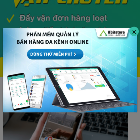
×
CHỦ ĐỀ HOT