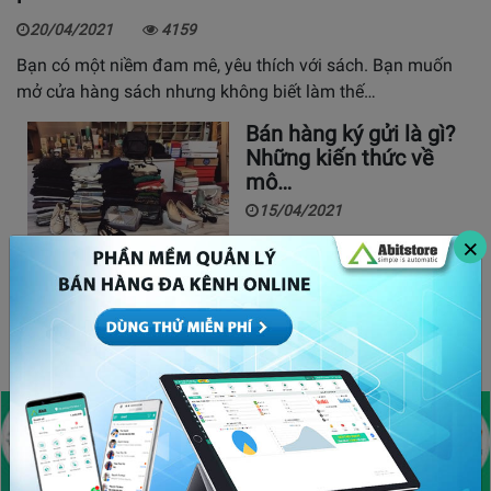
20/04/2021
4159
Bạn có một niềm đam mê, yêu thích với sách. Bạn muốn
mở cửa hàng sách nhưng không biết làm thế…
Bán hàng ký gửi là gì?
Những kiến thức về
mô…
15/04/2021
×
Mách bạn 9 ý tưởng
kinh doanh vốn ít cực
kỳ…
27/05/2020