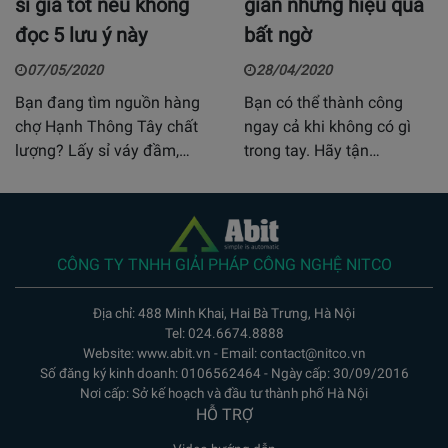
sỉ giá tốt nếu không
giản nhưng hiệu quả
đọc 5 lưu ý này
bất ngờ
07/05/2020
28/04/2020
Bạn đang tìm nguồn hàng
Bạn có thể thành công
chợ Hạnh Thông Tây chất
ngay cả khi không có gì
lượng? Lấy sỉ váy đầm,…
trong tay. Hãy tận…
CÔNG TY TNHH GIẢI PHÁP CÔNG NGHỆ NITCO
Địa chỉ: 488 Minh Khai, Hai Bà Trưng, Hà Nội
Tel: 024.6674.8888
Website: www.abit.vn - Email: contact@nitco.vn
Số đăng ký kinh doanh: 0106562464 - Ngày cấp: 30/09/2016
Nơi cấp: Sở kế hoạch và đầu tư thành phố Hà Nội
HỖ TRỢ