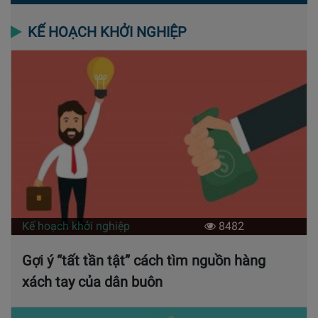
KẾ HOẠCH KHỞI NGHIỆP
Kế hoạch khởi nghiệp
8482
Gợi ý “tất tần tật” cách tìm nguồn hàng
xách tay của dân buôn