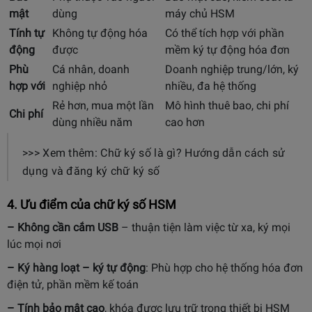
mật
dùng
máy chủ HSM
Tính tự
Không tự động hóa
Có thể tích hợp với phần
động
được
mềm ký tự động hóa đơn
Phù
Cá nhân, doanh
Doanh nghiệp trung/lớn, ký
hợp với
nghiệp nhỏ
nhiều, đa hệ thống
Rẻ hơn, mua một lần
Mô hình thuê bao, chi phí
Chi phí
dùng nhiều năm
cao hơn
>>> Xem thêm: Chữ ký số là gì? Hướng dẫn cách sử
dụng và đăng ký chữ ký số
4. Ưu điểm của chữ ký số HSM
– Không cần cắm USB
– thuận tiện làm việc từ xa, ký mọi
lúc mọi nơi
– Ký hàng loạt – ký tự động
: Phù hợp cho hệ thống hóa đơn
điện tử, phần mềm kế toán
– Tính bảo mật cao
, khóa được lưu trữ trong thiết bị HSM