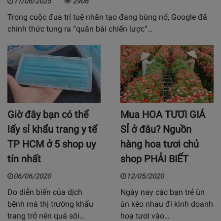
11/06/2025
2906
Trong cuộc đua trí tuệ nhân tạo đang bùng nổ, Google đã
chính thức tung ra “quân bài chiến lược”…
Giờ đây bạn có thể
Mua HOA TƯƠI GIÁ
lấy sỉ khẩu trang y tế
SỈ ở đâu? Nguồn
TP HCM ở 5 shop uy
hàng hoa tươi chủ
tín nhất
shop PHẢI BIẾT
06/06/2020
12/05/2020
Do diễn biến của dịch
Ngày nay các bạn trẻ ùn
bệnh mà thị trường khẩu
ùn kéo nhau đi kinh doanh
trang trở nên quá sôi…
hoa tươi vào…