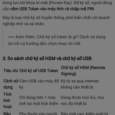
trong lưu trữ khóa bí mật (Private Key). Để ký số, người dùng
cần
cắm USB Token vào máy tính và nhập mã PIN
.
Đây là loại chữ ký số truyền thống, phổ biến nhất với doanh
nghiệp nhỏ và cá nhân.
>>> Xem thêm: Chữ ký số token là gì? Cách sử dụng
lợi ích và hướng dẫn chọn mua chi tiết
3. So sánh chữ ký số HSM và chữ ký số USB
Chữ ký số HSM (Remote
Tiêu chí
Chữ ký số USB Token
Signing)
Cách sử
Cắm USB vào máy để
Ký từ xa qua internet,
dụng
ký
không cần thiết bị
Tính
Chỉ dùng trên 1 máy
Dùng được mọi lúc, mọi
linh
tính tại một thời điểm
nơi, đa thiết bị
hoạt
Bảo
Phụ thuộc vào người
Bảo mật cao, kiểm soát từ