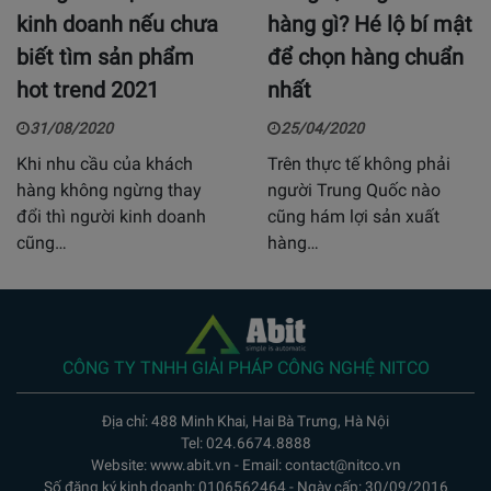
kinh doanh nếu chưa
hàng gì? Hé lộ bí mật
biết tìm sản phẩm
để chọn hàng chuẩn
hot trend 2021
nhất
31/08/2020
25/04/2020
Khi nhu cầu của khách
Trên thực tế không phải
hàng không ngừng thay
người Trung Quốc nào
đổi thì người kinh doanh
cũng hám lợi sản xuất
cũng…
hàng…
CÔNG TY TNHH GIẢI PHÁP CÔNG NGHỆ NITCO
Địa chỉ: 488 Minh Khai, Hai Bà Trưng, Hà Nội
Tel: 024.6674.8888
Website: www.abit.vn - Email: contact@nitco.vn
Số đăng ký kinh doanh: 0106562464 - Ngày cấp: 30/09/2016