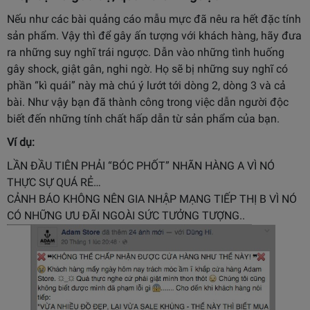
Nếu như các bài quảng cáo mẫu mực đã nêu ra hết đặc tính
sản phẩm. Vậy thì để gây ấn tượng với khách hàng, hãy đưa
ra những suy nghĩ trái ngược. Dẫn vào những tình huống
gây shock, giật gân, nghi ngờ. Họ sẽ bị những suy nghĩ có
phần “kì quái” này mà chú ý lướt tới dòng 2, dòng 3 và cả
bài. Như vậy bạn đã thành công trong việc dẫn người độc
biết đến
những tính chất hấp dẫn từ sản phẩm của bạn.
Ví dụ:
LẦN ĐẦU TIÊN PHẢI “BÓC PHỐT” NHÃN HÀNG A VÌ NÓ
THỰC SỰ QUÁ RẺ…
CẢNH BÁO KHÔNG NÊN GIA NHẬP MẠNG TIẾP THỊ B VÌ NÓ
CÓ NHỮNG ƯU ĐÃI NGOÀI SỨC TƯỞNG TƯỢNG..