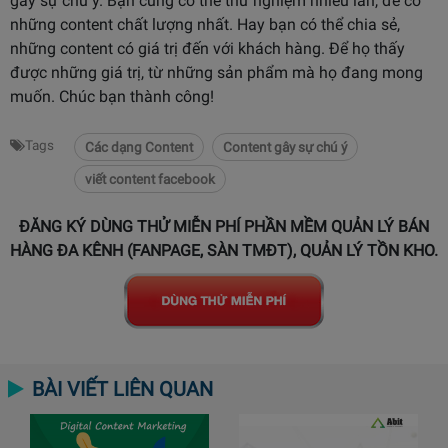
gây sự chú ý. Bạn cũng có thể thử nghiệm nhiều lần, để có
những content chất lượng nhất. Hay bạn có thể chia sẻ,
những content có giá trị đến với khách hàng. Để họ thấy
được những giá trị, từ những sản phẩm mà họ đang mong
muốn. Chúc bạn thành công!
Tags
Các dạng Content
Content gây sự chú ý
viết content facebook
ĐĂNG KÝ DÙNG THỬ MIỄN PHÍ PHẦN MỀM QUẢN LÝ BÁN
HÀNG ĐA KÊNH (FANPAGE, SÀN TMĐT), QUẢN LÝ TỒN KHO.
BÀI VIẾT LIÊN QUAN