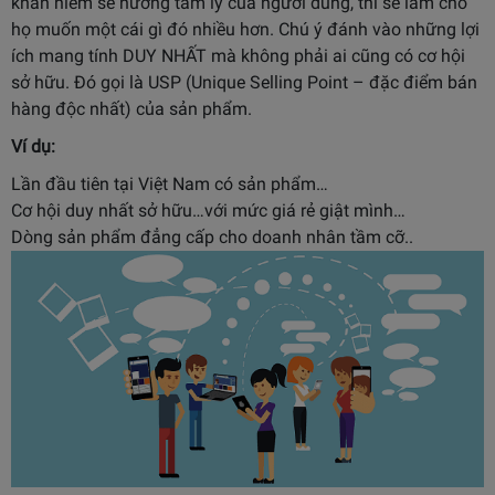
khan hiếm sẽ hưởng tâm lý của người dùng, thì sẽ làm cho
họ muốn một cái gì đó nhiều hơn. Chú ý đánh vào những lợi
ích mang tính DUY NHẤT mà không phải ai cũng có cơ hội
sở hữu. Đó gọi là USP (Unique Selling Point – đặc điểm bán
hàng độc nhất) của sản phẩm.
Ví dụ:
Lần đầu tiên tại Việt Nam có sản phẩm…
Cơ hội duy nhất sở hữu…với mức giá rẻ giật mình…
Dòng sản phẩm đẳng cấp cho doanh nhân tầm cỡ..