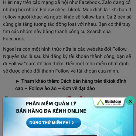
Hiện nay trên các mạng xã hội như Facebook, Zalo đang có
những hội nhóm Follow chéo Tiktok. Mục đích là : khi bạn đi
follow người khác, và người khác sẽ follow bạn. Cả 2 bên sẽ
cùng gia tăng tương tác đồng loạt với nhau. Bạn có thể truy
tìm các nhóm này bằng thanh công cụ Search của
Facebook.
Ngoài ra còn một hình thức nữa là các website đổi Follow.
Nguyên tắc là sau khi đăng ký tài khoản thành công, bạn sẽ
đi Follow “dạo” để tích điểm. Đến một mốc điểm nhất định
sẽ được phép đổi thành Follow về tài khoản của mình.
►
Tham khảo thêm:
Cách bán hàng trên tiktok đỉnh
cao – Follow ào ào – Đơn về dạt dào
×