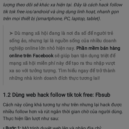
lượng theo dõi sẽ khác xa hiện tại. Đây là cách hack follow
tik tok free ios/android và ứng dụng linh hoạt, nhanh gọn
trên mọi thiết bị (smartphone, PC, laptop, tablet).
➤ Dù mạng xã hội đang là nơi đa số để người trẻ
sống ảo, nhưng lại là nguồn sống của nhiều doanh
nghiệp online lớn nhỏ hiện nay.
Phần mềm bán hàng
online trên Facebook
sẽ giúp bạn tận dụng triệt để
mạng xã hội miễn phí này để tạo ra thu nhập vượt
xa so với tưởng tượng. Tìm hiểu ngay để trở thành
những nhà kinh doanh đích thực tương lai!
1.2 Dùng web hack follow tik tok free: Fbsub
Cách này cũng khá tương tự như trên nhưng lại hack được
nhiều follow hơn và rút ngắn thời gian chờ của người dùng.
Thực hiện lần lượt như sau:
• Bước 1:
Mở trình duyệt web lên và nhập địa chỉ: