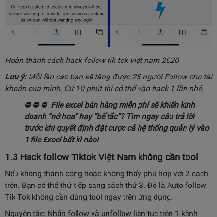
Hoàn thành cách hack follow tik tok việt nam 2020
Lưu ý:
Mỗi lần các bạn sẽ tăng được 25 người Follow cho tài
khoản của mình. Cứ 10 phút thì có thể vào hack 1 lần nhé.
⛔️
⛔️
⛔️
File excel bán hàng miễn phí
sẽ khiến kinh
doanh “nở hoa” hay “bế tắc”? Tìm ngay câu trả lời
trước khi quyết định đặt cược cả hệ thống quản lý vào
1 file Excel bất kì nào!
1.3 Hack follow Tiktok Việt Nam không cần tool
Nếu không thành công hoặc không thấy phù hợp với 2 cách
trên. Bạn có thể thử tiếp sang cách thứ 3. Đó là Auto follow
Tik Tok không cần dùng tool ngay trên ứng dụng.
Nguyên tắc: Nhấn follow và unfollow liên tục trên 1 kênh