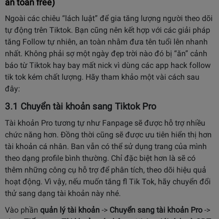
an toàn free)
Ngoài các chiêu “lách luật” để gia tăng lượng người theo dõi
tự động trên Tiktok. Bạn cũng nên kết hợp với các giải pháp
tăng Follow tự nhiên, an toàn nhằm đưa tên tuổi lên nhanh
nhất. Không phải sợ một ngày đẹp trời nào đó bị “ăn” cảnh
báo từ Tiktok hay bay mất nick vì dùng các app hack follow
tik tok kém chất lượng. Hãy tham khảo một vài cách sau
đây:
3.1 Chuyển tài khoản sang Tiktok Pro
Tài khoản Pro tương tự như Fanpage sẽ được hỗ trợ nhiều
chức năng hơn. Đồng thời cũng sẽ được ưu tiên hiển thị hơn
tài khoản cá nhân. Ban vẫn có thể sử dụng trang của mình
theo dạng profile bình thường. Chỉ đặc biệt hơn là sẽ có
thêm những công cụ hỗ trợ để phân tích, theo dõi hiệu quả
hoạt động. Vì vậy, nếu muốn tăng fl Tik Tok, hãy chuyển đổi
thử sang dạng tài khoản này nhé.
Vào phần
quản lý tài khoản
->
Chuyển sang tài khoản Pro
->