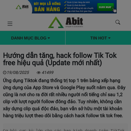
DANH MỤC BLOG
TIN HOT
Hướng dẫn tăng, hack follow Tik Tok
free hiệu quả (Update mới nhất)
19/08/2025
41499
Ứng dụng Tiktok đang thống trị top 1 trên bảng xếp hạng
ứng dụng của App Store và Google Play suốt năm qua. Đây
cũng là nơi cho ra đời rất nhiều người nổi tiếng chỉ sau 1,2
clip với lượt người follow đông đảo. Tuy nhiên, không cần
xây dựng clip quá độc đáo, bạn vẫn sở hữu một tài khoản
hàng triệu lượt theo dõi bằng cách hack follow tik tok free.
Cơ hội cực kỳ lớn cho các bạn kinh doanh trên TikTok 