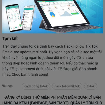
Các nhóm follow chéo tiktok trên Facebook
Tạm kết
Trên đây chúng tôi đã trình bày cách Hack Follow Tik Tok
Free được update mới nhất. Hy vọng bạn sẽ có được một tài
khoản với hàng ngàn lượt theo dõi mỗi ngày để lan tỏa
thông điệp hoặc kinh doanh thuận lợi. Nếu có thắc mắc gì
hãy để lại comment dưới bài viết để được giải đáp nhanh
nhất. Chúc bạn thành công!
Tags
cách dùng tiktok
hack follow tik tok
tiktok
ĐĂNG KÝ DÙNG THỬ MIỄN PHÍ PHẦN MỀM QUẢN LÝ BÁN
HÀNG ĐA KÊNH (FANPAGE, SÀN TMĐT), QUẢN LÝ TỒN KHO.