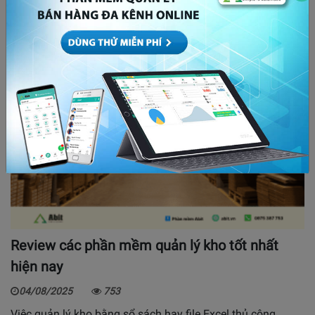
Review các phần mềm quản lý kho tốt nhất
hiện nay
04/08/2025
753
Việc quản lý kho bằng sổ sách hay file Excel thủ công