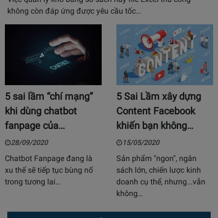
không còn đáp ứng được yêu cầu tốc…
5 sai lầm “chí mạng”
5 Sai Lầm xây dựng
khi dùng chatbot
Content Facebook
fanpage của…
khiến bạn không…
28/09/2020
15/05/2020
Chatbot Fanpage đang là
Sản phẩm "ngon", ngân
xu thế sẽ tiếp tục bùng nổ
sách lớn, chiến lược kinh
trong tương lai…
doanh cụ thể, nhưng...vẫn
không…