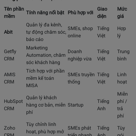
Tên phần
Giao
Mức
Tính năng nổi bật
Phù hợp với
mềm
diện
giá
Quản lý đa kênh,
SMEs, shop
Tiếng
Hợp
Abit
tự động chăm sóc,
online
Việt
lý
báo cáo
Marketing
Getfly
Doanh
Tiếng
Trung
Automation, chăm
CRM
nghiệp vừa
Việt
bình
sóc khách hàng
Tích hợp với phần
AMIS
SMEs truyền
Tiếng
Linh
mềm kế toán
CRM
thống
Việt
hoạt
MISA
Miễn
Quản lý khách
HubSpot
Tiếng
phí /
hàng cơ bản, miễn
Startup
CRM
Anh
trả
phí
phí
Tùy chỉnh linh
Zoho
SMEs phát
Tiếng
Tùy
hoạt, phù hợp mở
CRM
triển nhanh
Anh
gói