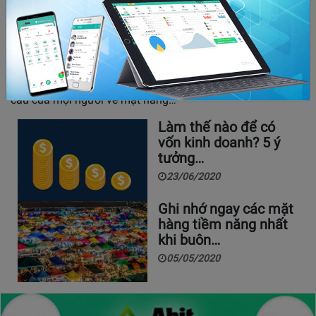
Những điều cần làm để có 1 ý tưởng kinh
doanh hoa tươi thành công
29/05/2020
6798
Hoa tươi là dòng sản phẩm không bao giờ lỗi thời bởi nhu
cầu của mọi người về mặt hàng…
Làm thế nào để có
vốn kinh doanh? 5 ý
tưởng…
23/06/2020
Ghi nhớ ngay các mặt
hàng tiềm năng nhất
khi buôn…
05/05/2020