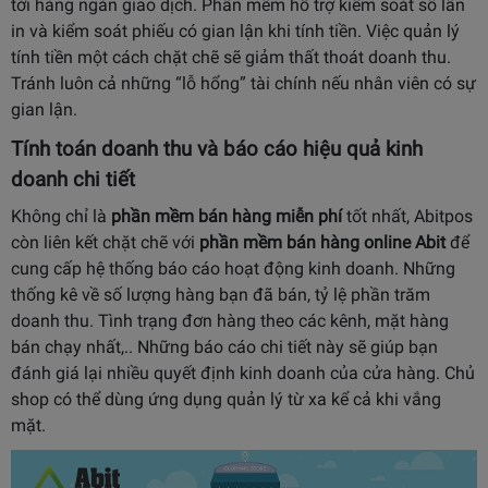
tới hàng ngàn giao dịch. Phần mềm hỗ trợ kiểm soát số lần
in và kiểm soát phiếu có gian lận khi tính tiền. Việc quản lý
tính tiền một cách chặt chẽ sẽ giảm thất thoát doanh thu.
Tránh luôn cả những “lỗ hổng” tài chính nếu nhân viên có sự
gian lận.
Tính toán doanh thu và báo cáo hiệu quả kinh
doanh chi tiết
Không chỉ là
phần mềm bán hàng miễn phí
tốt nhất, Abitpos
còn liên kết chặt chẽ với
phần mềm bán hàng online
Abit
để
cung cấp hệ thống báo cáo hoạt động kinh doanh. Những
thống kê về số lượng hàng bạn đã bán, tỷ lệ phần trăm
doanh thu. Tình trạng đơn hàng theo các kênh, mặt hàng
bán chạy nhất,.. Những báo cáo chi tiết này sẽ giúp bạn
đánh giá lại nhiều quyết định kinh doanh của cửa hàng. Chủ
shop có thể dùng ứng dụng quản lý từ xa kể cả khi vắng
mặt.