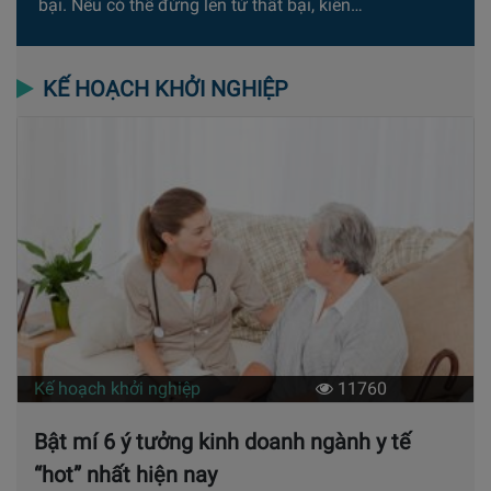
bại. Nếu có thể đứng lên từ thất bại, kiên…
KẾ HOẠCH KHỞI NGHIỆP
Kế hoạch khởi nghiệp
11760
Bật mí 6 ý tưởng kinh doanh ngành y tế
“hot” nhất hiện nay