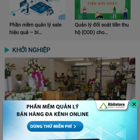
Phần mềm quản lý sale
Quản lý đối soát tiền thu
hiệu quả – bí…
hộ (COD) cho…
KHỞI NGHIỆP
×