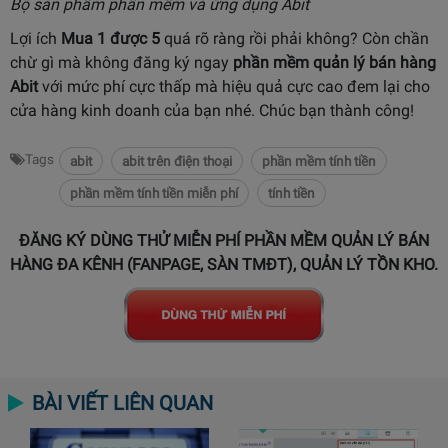
Bộ sản phẩm phần mềm và ứng dụng Abit
Lợi ích
Mua 1 được 5
quá rõ ràng rồi phải không? Còn chần
chừ gì mà không đăng ký ngay
phần mềm quản lý bán hàng
Abit
với mức phí cực thấp mà hiệu quả cực cao đem lại cho
cửa hàng kinh doanh của bạn nhé. Chúc bạn thành công!
Tags
abit
abit trên điện thoại
phần mềm tính tiền
phần mềm tính tiền miễn phí
tính tiền
ĐĂNG KÝ DÙNG THỬ MIỄN PHÍ PHẦN MỀM QUẢN LÝ BÁN
HÀNG ĐA KÊNH (FANPAGE, SÀN TMĐT), QUẢN LÝ TỒN KHO.
BÀI VIẾT LIÊN QUAN