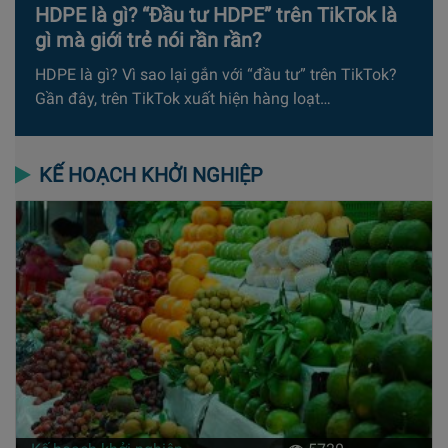
HDPE là gì? “Đầu tư HDPE” trên TikTok là
gì mà giới trẻ nói rần rần?
HDPE là gì? Vì sao lại gắn với “đầu tư” trên TikTok?
Gần đây, trên TikTok xuất hiện hàng loạt…
KẾ HOẠCH KHỞI NGHIỆP