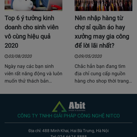
Top 6 ý tưởng kinh
Nên nhập hàng từ
doanh cho sinh viên
chợ sỉ quần áo hay
vô cùng hiệu quả
xưởng may gia công
2020
để lời lãi nhất?
03/08/2020
09/05/2020
Ngày nay các bạn sinh
Chắc hẳn bạn đang tìm
viên rất năng động và luôn
địa chỉ cung cấp nguồn
muốn thử thách bản…
hàng cho shop thời trang…
CÔNG TY TNHH GIẢI PHÁP CÔNG NGHỆ NITCO
Địa chỉ: 488 Minh Khai, Hai Bà Trưng, Hà Nội
Tel: 024.6674.8888