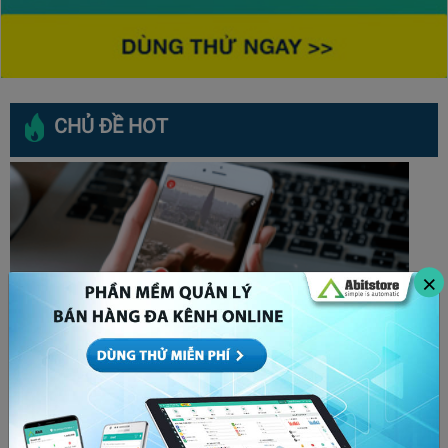
CHỦ ĐỀ HOT
×
Bóp tương tác là gì? Cách để x5 tương tác bất