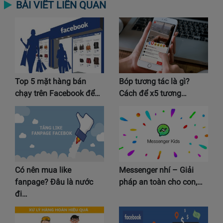
BÀI VIẾT LIÊN QUAN
Top 5 mặt hàng bán
Bóp tương tác là gì?
chạy trên Facebook để…
Cách để x5 tương…
Có nên mua like
Messenger nhí – Giải
fanpage? Đâu là nước
pháp an toàn cho con,…
đi…