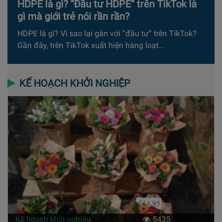
HDPE là gì? “Đầu tư HDPE” trên TikTok là
gì mà giới trẻ nói rần rần?
HDPE là gì? Vì sao lại gắn với “đầu tư” trên TikTok?
Gần đây, trên TikTok xuất hiện hàng loạt…
KẾ HOẠCH KHỞI NGHIỆP
Kế hoạch khởi nghiệp
5435