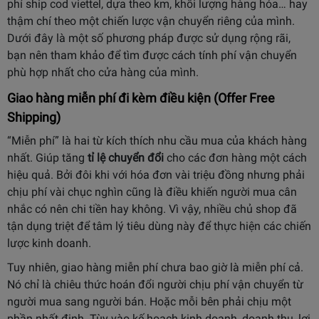
phí ship cod viettel, dựa theo km, khối lượng hàng hóa… hay
thậm chí theo một chiến lược vận chuyển riêng của mình.
Dưới đây là một số phương pháp được sử dụng rộng rãi,
bạn nên tham khảo để tìm được cách tính phí vận chuyển
phù hợp nhất cho cửa hàng của mình.
Giao hàng miễn phí đi kèm điều kiện
(Offer Free
Shipping)
“Miễn phí” là hai từ kích thích nhu cầu mua của khách hàng
nhất. Giúp tăng
tỉ lệ chuyển đổi
cho các đơn hàng một cách
hiệu quả. Bởi đôi khi với hóa đơn vài triệu đồng nhưng phải
chịu phí vài chục nghìn cũng là điều khiến người mua cân
nhắc có nên chi tiền hay không. Vì vậy, nhiều chủ shop đã
tận dụng triệt để tâm lý tiêu dùng này để thực hiện các chiến
lược kinh doanh.
Tuy nhiên, giao hàng miễn phí chưa bao giờ là miễn phí cả.
Nó chỉ là chiêu thức hoán đổi người chịu phí vận chuyển từ
người mua sang người bán. Hoặc mỗi bên phải chịu một
phần nhất định. Tùy vào kế hoạch kinh doanh, doanh thu, lợi