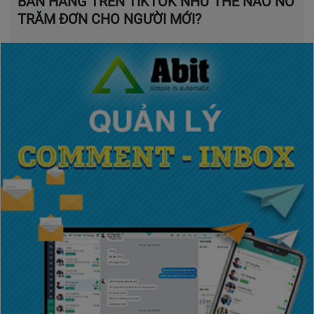
BÁN HÀNG TRÊN TIKTOK NHƯ THẾ NÀO NỔ
TRĂM ĐƠN CHO NGƯỜI MỚI?