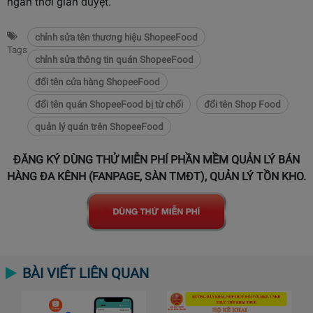
ngắn thời gian duyệt.
chỉnh sửa tên thương hiệu ShopeeFood
Tags
chỉnh sửa thông tin quán ShopeeFood
đổi tên cửa hàng ShopeeFood
đổi tên quán ShopeeFood bị từ chối
đổi tên Shop Food
quản lý quán trên ShopeeFood
ĐĂNG KÝ DÙNG THỬ MIỄN PHÍ PHẦN MỀM QUẢN LÝ BÁN
HÀNG ĐA KÊNH (FANPAGE, SÀN TMĐT), QUẢN LÝ TỒN KHO.
BÀI VIẾT LIÊN QUAN