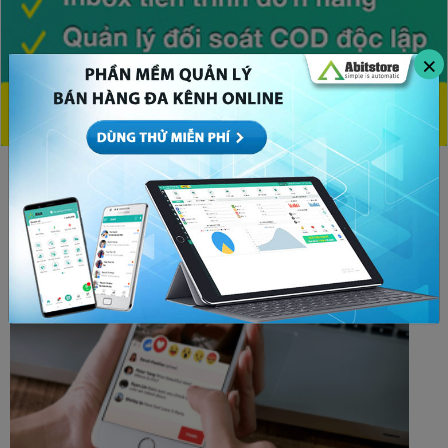
×
CHỦ ĐỀ HOT