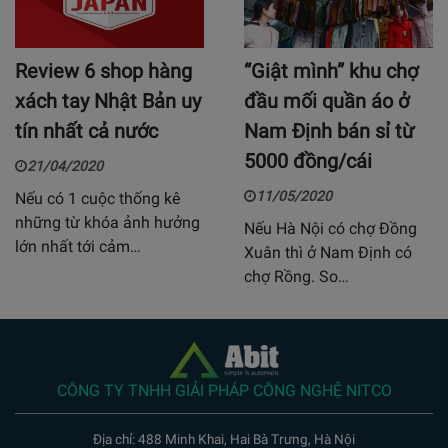
Review 6 shop hàng
“Giật mình” khu chợ
xách tay Nhật Bản uy
đầu mối quần áo ở
tín nhất cả nước
Nam Định bán sỉ từ
5000 đồng/cái
21/04/2020
11/05/2020
Nếu có 1 cuộc thống kê
những từ khóa ảnh hưởng
Nếu Hà Nội có chợ Đồng
lớn nhất tới cảm…
Xuân thì ở Nam Định có
chợ Rồng. So…
CÔNG TY TNHH GIẢI PHÁP CÔNG NGHỆ NITCO
Địa chỉ: 488 Minh Khai, Hai Bà Trưng, Hà Nội