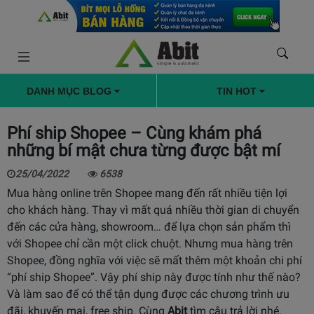
DANH MỤC BLOG
TIN HOT
Phí ship Shopee – Cùng khám phá
những bí mật chưa từng được bật mí
25/04/2022
6538
Mua hàng online trên Shopee mang đến rất nhiều tiện lợi
cho khách hàng. Thay vì mất quá nhiều thời gian di chuyển
đến các cửa hàng, showroom… để lựa chọn sản phẩm thì
với Shopee chỉ cần một click chuột. Nhưng mua hàng trên
Shopee, đồng nghĩa với việc sẽ mất thêm một khoản chi phí
“phí ship Shopee”. Vậy phí ship này được tính như thế nào?
Và làm sao để có thể tận dụng được các chương trình ưu
đãi, khuyến mại, free ship. Cùng
Abit
tìm câu trả lời nhé.