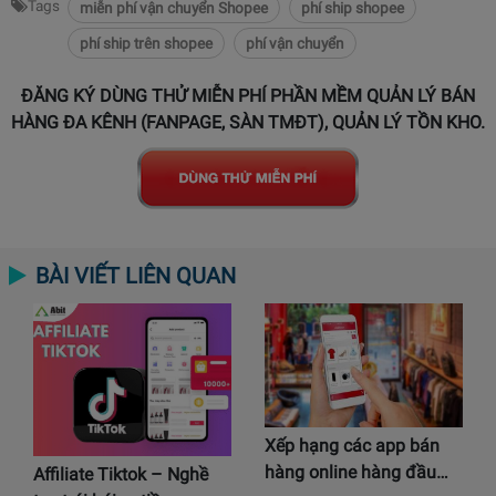
Tags
miễn phí vận chuyển Shopee
phí ship shopee
phí ship trên shopee
phí vận chuyển
ĐĂNG KÝ DÙNG THỬ MIỄN PHÍ PHẦN MỀM QUẢN LÝ BÁN
HÀNG ĐA KÊNH (FANPAGE, SÀN TMĐT), QUẢN LÝ TỒN KHO.
BÀI VIẾT LIÊN QUAN
Xếp hạng các app bán
hàng online hàng đầu…
Affiliate Tiktok – Nghề