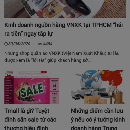
Kinh doanh nguồn hàng VNXK tại TPHCM “hái
ra tiền” ngay tắp lự
30/05/2020
4454
Những shop quần áo VNXK (Việt Nam Xuất Khẩu) từ lâu
được xem là “lối tắt” giúp khách hàng sở…
Tmall là gì? Tuyệt
Những điểm cần lưu
đỉnh săn sale từ các
ý nếu có ý tưởng kinh
thương hiệu đình
doanh hàng Trung