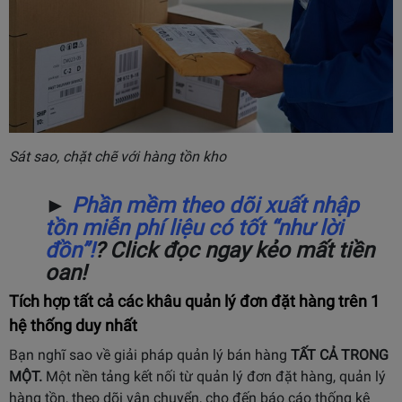
Sát sao, chặt chẽ với hàng tồn kho
►
Phần mềm theo dõi xuất nhập
tồn miễn phí liệu có tốt “như lời
đồn”
!
? Click đọc ngay kẻo mất tiền
oan!
Tích hợp tất cả các khâu quản lý đơn đặt hàng trên 1
hệ thống duy nhất
Bạn nghĩ sao về giải pháp quản lý bán hàng
TẤT CẢ TRONG
MỘT.
Một nền tảng kết nối từ quản lý đơn đặt hàng, quản lý
hàng tồn, theo dõi vận chuyển, cho đến báo cáo thống kê