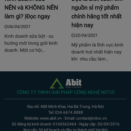
NÊN và KHÔNG NÊN
nguồn sỉ mỹ phẩm
làm gì? |Đọc ngay
chính hãng tốt nhất
hiện nay
06/04/2021
22/04/2021
Kinh doanh sữa bột - xu
hướng mới trong giới kinh
Mỹ phẩm là lĩnh vực kinh
doanh. Một cơ hội…
doanh hot nhất hiện nay
khi nhu cầu làm…
CÔNG TY TNHH GIẢI PHÁP CÔNG NGHỆ NITCO
Địa chỉ: 488 Minh Khai, Hai Bà Trưng, Hà Nội
Tel: 024.6674.8888
Website: www.abit.vn - Email: contact@nitco.vn
Số đăng ký kinh doanh: 0106562464 - Ngày cấp: 30/09/2016
Nơi cấp: Sở kế hoạch và đầu tư thành phố Hà Nội