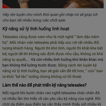
Hãy rèn luyện cho mình thói quen ghi chép nó sẽ giúp ích
cho bạn rất nhiều trong việc chốt sale
Kỹ năng xử lý tình huống linh hoạt
Telesales cũng được xem như là một nghề ” làm dâu trăm
họ”. Mỗi nhân viên telesales phải tiếp xúc với rất nhiều đối
tượng khách hàng. Người thì khó tính, người thì khắt khe bắt
bẻ; người dễ thì không xác định được nhu cầu, không có khả
năng tự quyết,….
Và còn nhiều tình huống khó khăn khác mà
bạn không thể lường trước được
.
Bằng cách rèn luyện kỹ
năng xử lý tình huống, bạn sẽ giải vấn đề tốt hơn, ” cứu” bạn
ra khỏi “bế tắc” tưởng chừng không có lối thoát.
Làm thế nào để phát triển kỹ năng telesales?
Mỗi người khi bước chân vào nghề telesales chắc chắn đã
có nhiều lần tìm hiểu về các yêu cầu kỹ năng của nghề. Rồi
chột dạ điểm qua điểm lại vẫn thấy mình thiếu sót nhiều kỹ